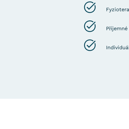
Fyziotera
Příjemné
Individuá